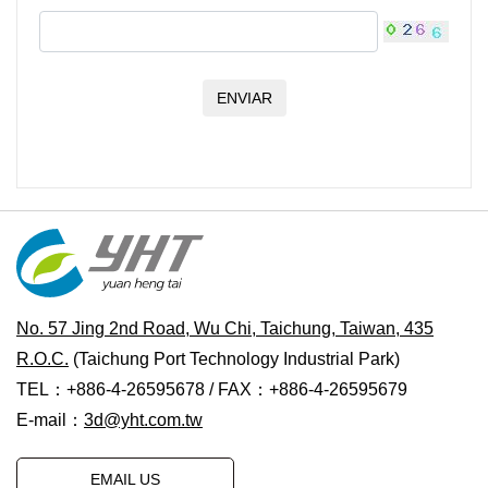
ENVIAR
No. 57 Jing 2nd Road, Wu Chi, Taichung, Taiwan, 435
R.O.C.
(Taichung Port Technology Industrial Park)
TEL：+886-4-26595678 / FAX：+886-4-26595679
E-mail：
3d@yht.com.tw
EMAIL US