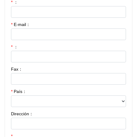
*
：
*
E-mail：
*
：
Fax：
*
País：
Dirección：
*