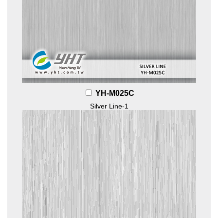
YH-M025C
Silver Line-1