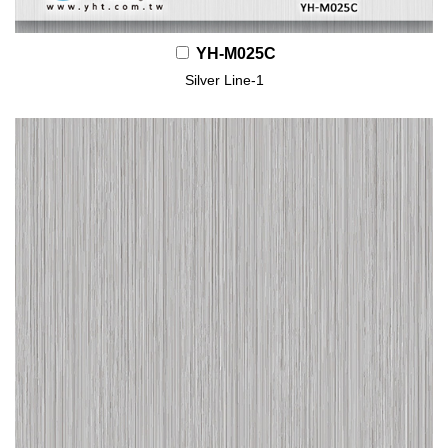
YH-M025C
Silver Line-1