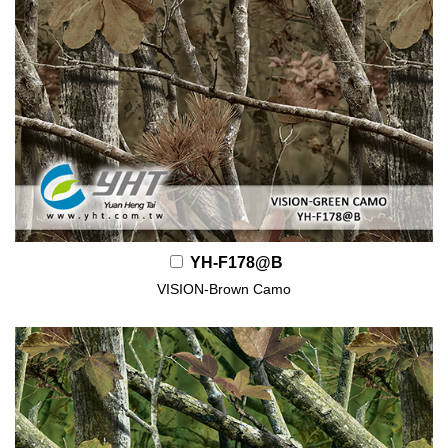
YH-F178@B
VISION-Brown Camo