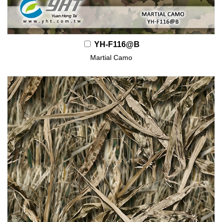
YH-F116@B
Martial Camo