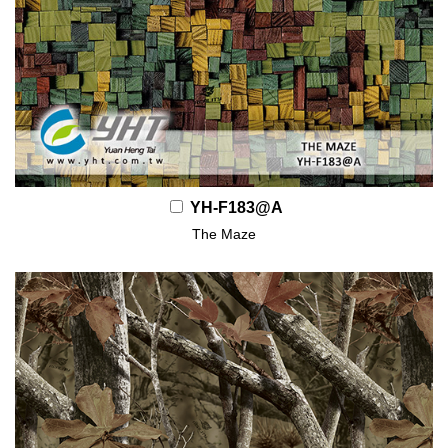
YH-F183@A
The Maze