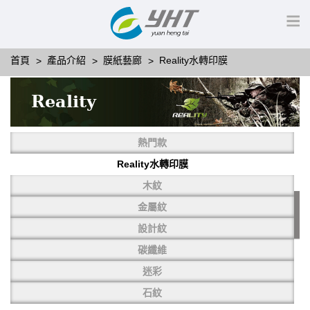
首頁
產品介紹
膜紙藝廊
Reality水轉印膜
Reality
熱門款
Reality水轉印膜
木紋
金屬紋
設計紋
碳纖維
迷彩
石紋