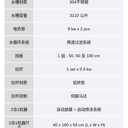
水槽材质
304不锈钢
水槽容量
3110 公升
电热管
9 kw x 2 pcs
水循环系统
两道过滤系统
挡板
1 组 - 50, 60 及 100 cm
拉杆
1 set x 0.4 kw
拉杆材质
铝挤型
拉杆控制
伺服马达
2合1机器
自动放膜 + 自动喷涂系统
2合1机器尺
40 x 160 x 54 cm (L x W x H)
寸