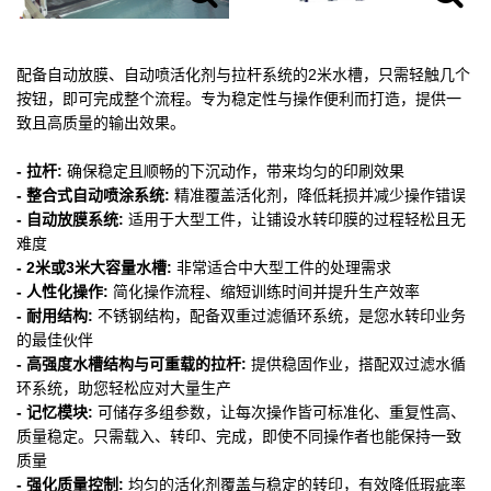
配备自动放膜、自动喷活化剂与拉杆系统的2米水槽，只需轻触几个
按钮，即可完成整个流程。专为稳定性与操作便利而打造，提供一
致且高质量的输出效果。
- 拉杆:
确保稳定且顺畅的下沉动作，带来均匀的印刷效果
- 整合式自动喷涂系统:
精准覆盖活化剂，降低耗损并减少操作错误
- 自动放膜系统:
适用于大型工件，让铺设水转印膜的过程轻松且无
难度
- 2米或3米大容量水槽:
非常适合中大型工件的处理需求
- 人性化操作:
简化操作流程、缩短训练时间并提升生产效率
- 耐用结构:
不锈钢结构，配备双重过滤循环系统，是您水转印业务
的最佳伙伴
- 高强度水槽结构与可重载的拉杆:
提供稳固作业，搭配双过滤水循
环系统，助您轻松应对大量生产
- 记忆模块:
可储存多组参数，让每次操作皆可标准化、重复性高、
质量稳定。只需载入、转印、完成，即使不同操作者也能保持一致
质量
- 强化质量控制:
均匀的活化剂覆盖与稳定的转印，有效降低瑕疵率