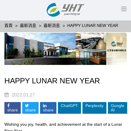
首頁
最新消息
最新消息
HAPPY LUNAR NEW YEAR
HAPPY LUNAR NEW YEAR
2022.01.27
ChatGPT
Perplexity
Google
share
share
share
AI
Wishing you joy, health, and achievement at the start of a Lunar
New Year.