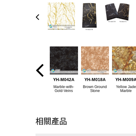
YH-M042A
YH-M018A
YH-M009
Marble-with-
Brown Ground
Yellow Jad
Gold-Veins
Stone
Marble
相關產品