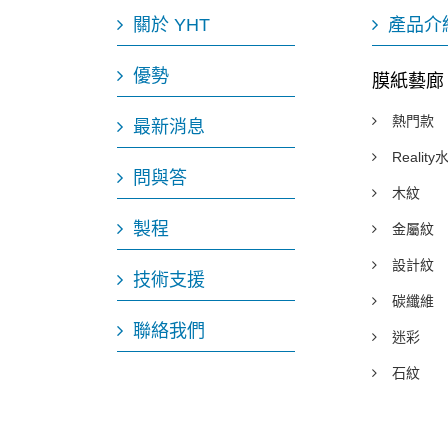
關於 YHT
產品介
優勢
膜紙藝廊
熱門款
最新消息
Realit
問與答
木紋
製程
金屬紋
設計紋
技術支援
碳纖維
聯絡我們
迷彩
石紋