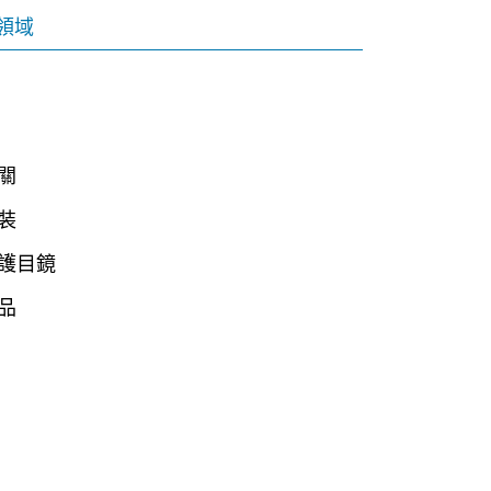
領域
關
裝
護目鏡
品