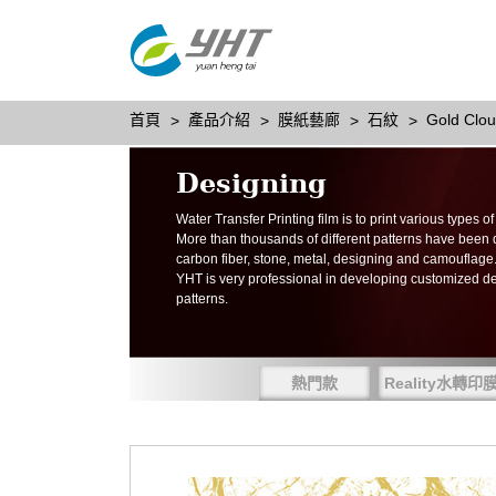
首頁
產品介紹
膜紙藝廊
石紋
Gold Clou
Designing
Water Transfer Printing film is to print various types 
More than thousands of different patterns have been
carbon fiber, stone, metal, designing and camouflage
YHT is very professional in developing customized d
patterns.
熱門款
Reality水轉印