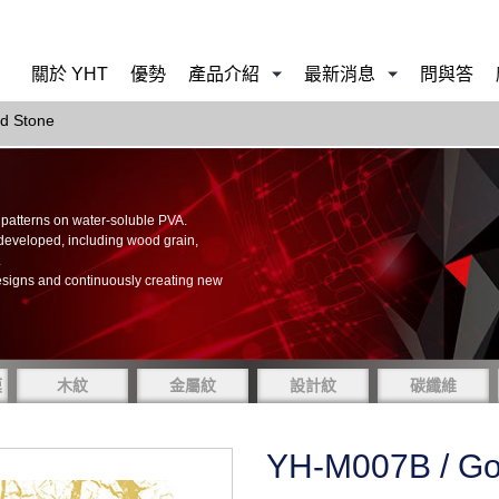
關於 YHT
優勢
產品介紹
最新消息
問與答
d Stone
of patterns on water-soluble PVA.
 developed, including wood grain,
.
esigns and continuously creating new
膜
木紋
金屬紋
設計紋
碳纖維
YH-M007B / Go