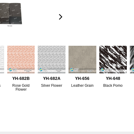
YH-682B
YH-682A
YH-656
YH-648
s
Rose Gold
Silver Flower
Leather Grain
Black Pomo
Flower