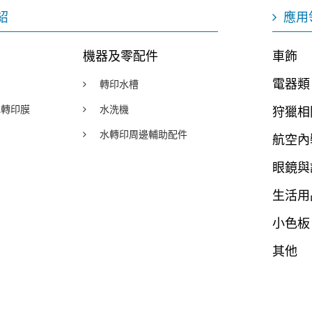
紹
應用
機器及零配件
車飾
電器類
轉印水槽
y水轉印膜
水洗機
狩獵相
水轉印周邊輔助配件
航空內
眼鏡與
生活用
小色板
其他