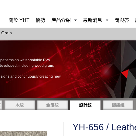
關於 YHT
優勢
產品介紹
最新消息
問與答
 Grain
of patterns on water-soluble PVA.
 developed, including wood grain,
.
esigns and continuously creating new
膜
木紋
金屬紋
設計紋
碳纖維
YH-656 / Leath