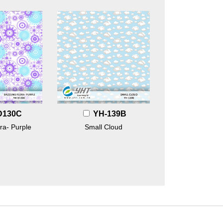
D130C
YH-139B
ra- Purple
Small Cloud