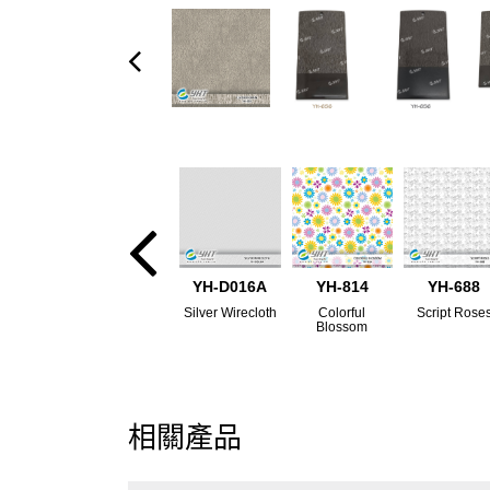
YH-D016A
YH-814
YH-688
Silver Wirecloth
Colorful
Script Rose
Blossom
相關產品