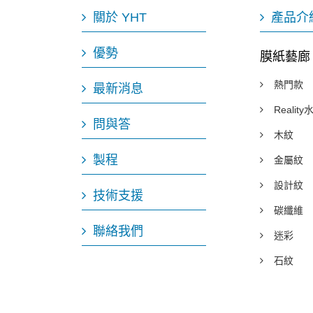
關於 YHT
產品介
優勢
膜紙藝廊
熱門款
最新消息
Realit
問與答
木紋
製程
金屬紋
設計紋
技術支援
碳纖維
聯絡我們
迷彩
石紋