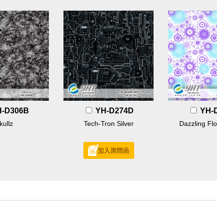
H-D306B
YH-D274D
YH-
kullz
Tech-Tron Silver
Dazzling Flo
加入詢問函