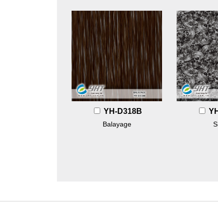
YH-D318B
Y
Balayage
S