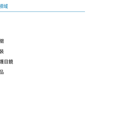
領域
關
裝
護目鏡
品