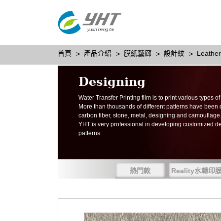
首頁
產品介紹
膜紙藝廊
設計紋
Leather
Designing
Water Transfer Printing film is to print various types 
More than thousands of different patterns have been
carbon fiber, stone, metal, designing and camouflage
YHT is very professional in developing customized d
patterns.
熱門款
Reality水轉印