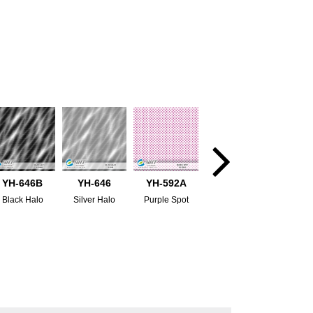
YH-646B
YH-646
YH-592A
Black Halo
Silver Halo
Purple Spot