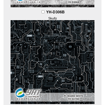
YH-D306B
Skullz