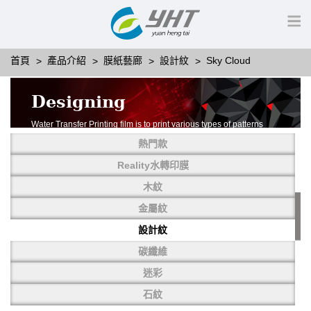
首頁
產品介紹
膜紙藝廊
設計紋
Sky Cloud
Designing
Water Transfer Printing film is to print various types of patterns
on water-soluble PVA.
熱門款
More than thousands of different patterns have been
developed, including wood grain,
Reality水轉印膜
carbon fiber, stone, metal, designing and camouflage.
木紋
YHT is very professional in developing customized designs
and continuously creating new
金屬紋
patterns.
設計紋
碳纖維
迷彩
石紋