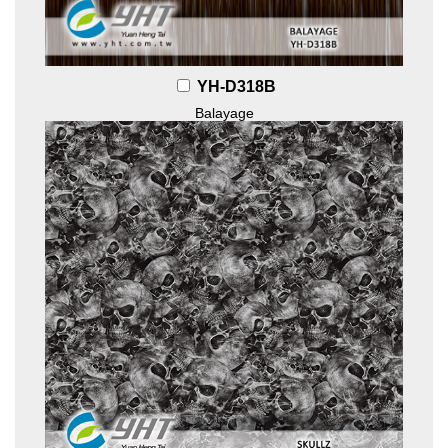
YH-D318B
Balayage