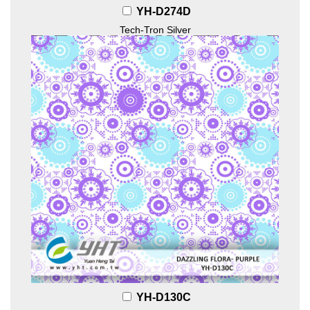
YH-D274D
Tech-Tron Silver
YH-D130C