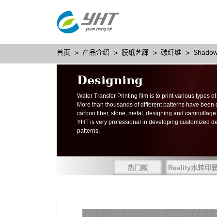
首页
产品介绍
膜纸艺廊
碳纤维
Shadow
Designing
Water Transfer Printing film is to print various types 
More than thousands of different patterns have been
carbon fiber, stone, metal, designing and camouflage
YHT is very professional in developing customized d
patterns.
热门款
Reality水转印