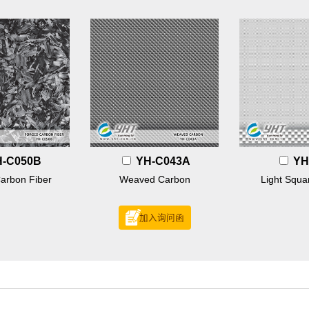
H-C050B
YH-C043A
YH
arbon Fiber
Weaved Carbon
Light Squa
加入询问函