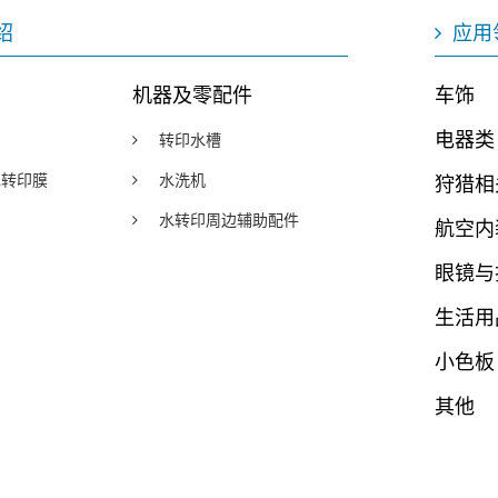
绍
应用
机器及零配件
车饰
电器类
转印水槽
y水转印膜
水洗机
狩猎相
水转印周边辅助配件
航空内
眼镜与
生活用
小色板
其他