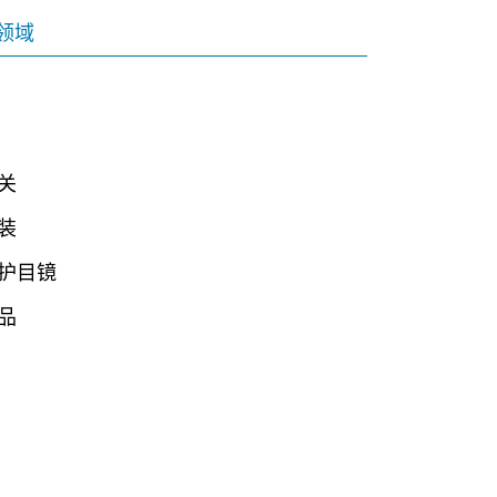
领域
关
装
护目镜
品