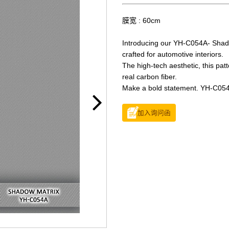
膜宽 : 60cm
Introducing our YH-C054A- Shado
crafted for automotive interiors.
The high-tech aesthetic, this pat
real carbon fiber.
Make a bold statement. YH-C054
加入询问函