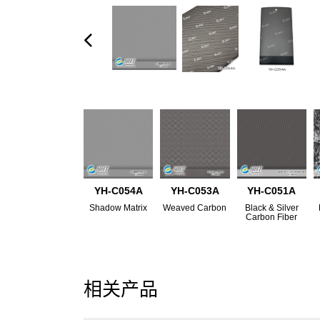
YH-C054A
YH-C053A
YH-C051A
Shadow Matrix
Weaved Carbon
Black & Silver
Carbon Fiber
相关产品