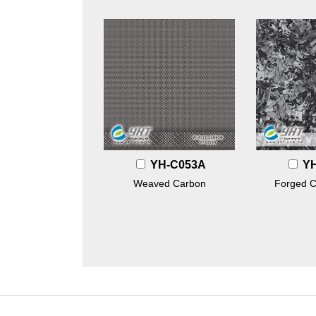
YH-C053A
Y
Weaved Carbon
Forged C