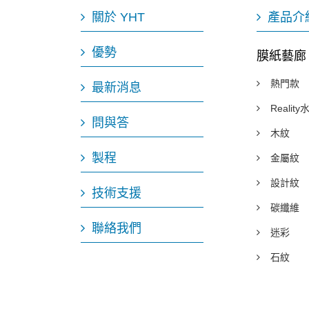
關於 YHT
產品介
優勢
膜紙藝廊
熱門款
最新消息
Realit
問與答
木紋
製程
金屬紋
設計紋
技術支援
碳纖維
聯絡我們
迷彩
石紋