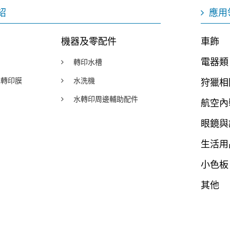
紹
應用
機器及零配件
車飾
電器類
轉印水槽
y水轉印膜
水洗機
狩獵相
水轉印周邊輔助配件
航空內
眼鏡與
生活用
小色板
其他