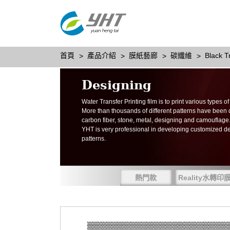
首頁
產品介紹
膜紙藝廊
碳纖維
Black T
Designing
Water Transfer Printing film is to print various types 
More than thousands of different patterns have been
carbon fiber, stone, metal, designing and camouflage
YHT is very professional in developing customized d
patterns.
熱門款
Reality水轉印