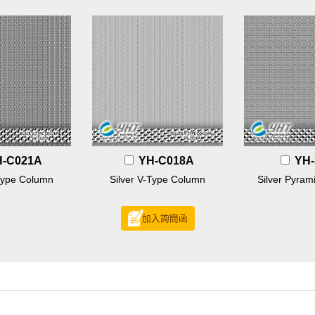
H-C021A
YH-C018A
YH-
Type Column
Silver V-Type Column
Silver Pyram
加入詢問函