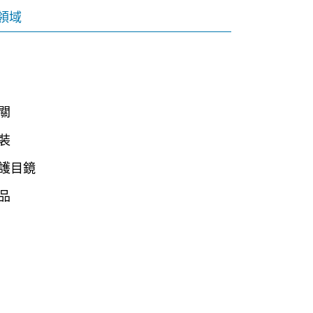
領域
關
裝
護目鏡
品