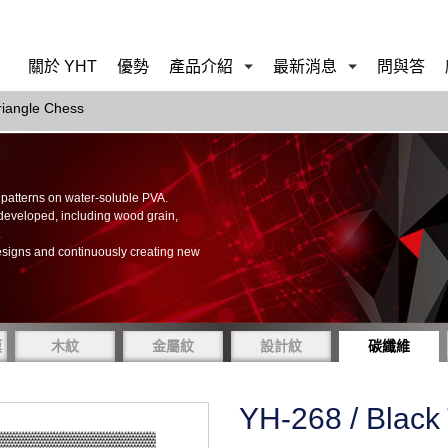
關於 YHT
優勢
產品介紹
最新消息
問與答
riangle Chess
of patterns on water-soluble PVA.
 developed, including wood grain,
.
esigns and continuously creating new
膜
木紋
金屬紋
設計紋
碳纖維
YH-268 / Black