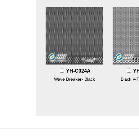
YH-C024A
Y
Wave Breaker- Black
Black V-