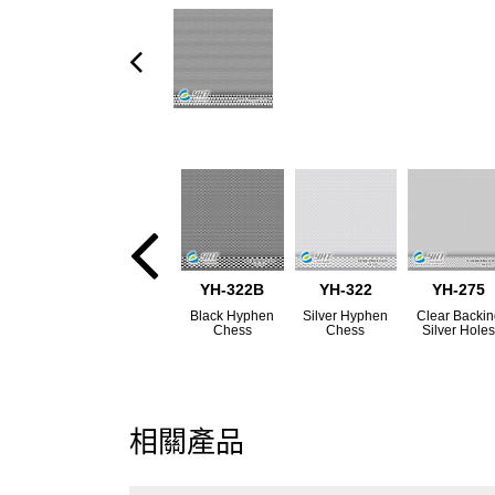
YH-322B
YH-322
YH-275
Black Hyphen
Silver Hyphen
Clear Backi
Chess
Chess
Silver Hole
相關產品