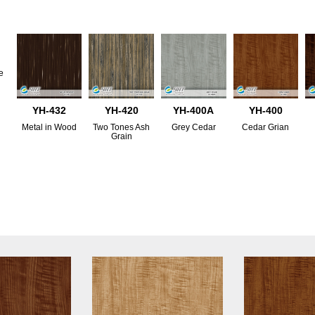
e
YH-432
YH-420
YH-400A
YH-400
Metal in Wood
Two Tones Ash
Grey Cedar
Cedar Grian
Grain