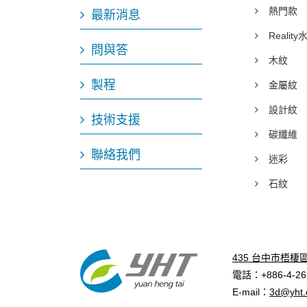
熱門款
最新消息
Realit
問與答
木紋
製程
金屬紋
設計紋
技術支援
碳纖維
聯絡我們
迷彩
石紋
435 台中市梧棲
電話：+886-4-265
E-mail：
3d@yht.