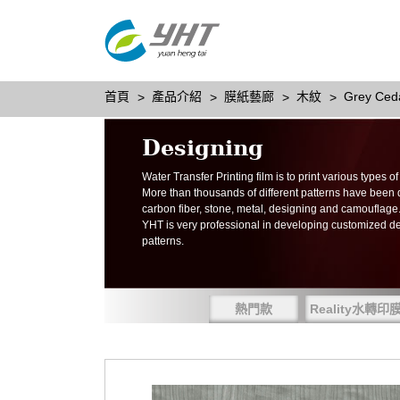
首頁
產品介紹
膜紙藝廊
木紋
Grey Ced
Designing
Water Transfer Printing film is to print various types 
More than thousands of different patterns have been
carbon fiber, stone, metal, designing and camouflage
YHT is very professional in developing customized d
patterns.
熱門款
Reality水轉印