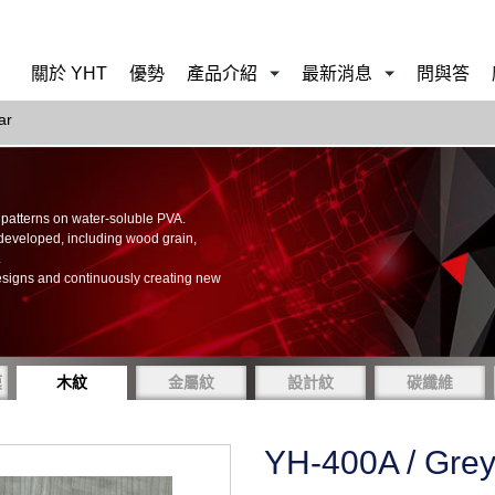
關於 YHT
優勢
產品介紹
最新消息
問與答
ar
of patterns on water-soluble PVA.
 developed, including wood grain,
.
esigns and continuously creating new
膜
木紋
金屬紋
設計紋
碳纖維
YH-400A / Gre