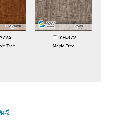
372A
YH-372
le Tree
Maple Tree
領域