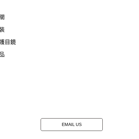
關
裝
護目鏡
品
EMAIL US