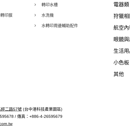
電器類
轉印水槽
y水轉印膜
水洗機
狩獵相
水轉印周邊輔助配件
航空內
眼鏡與
生活用
小色板
其他
區經二路57號
(台中港科技產業園區)
95678 / 傳真：+886-4-26595679
com.tw